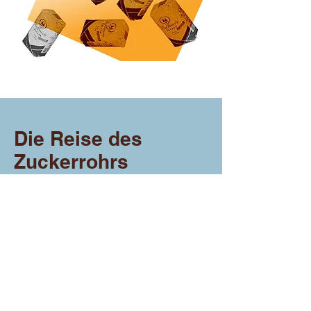
Die Reise des
Zuckerrohrs
Die portugiesischen Kolonialherren brachten die
Zuckerrohrpflanze nach Südamerika und in die Karibik,
wo diese bereits im 16. Jahrhundert auf riesigen
Plantagen angebaut wurde. Geerntet und verarbeitet
wurde das Zuckerrohr meist von der lokalen
Bevölkerung. Eine schwere, körperliche Arbeit. Die
Arbeiter*innen litten unter der Gewalt und Brutalität
der Europäer. Viele von ihnen wurden krank oder
starben, weil ihr Immunsystem nicht auf die fremden