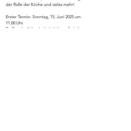
der Rolle der Kirche und vieles mehr!
Erster Termin: Sonntag, 15. Juni 2025 um 
11.00 Uhr 
Treffpunkt: Schwebebahnhaltestelle Loher 
Brücke
Mehr anzeigen
Diese Veranstaltung teilen
info@decolonize-wuppertal.de